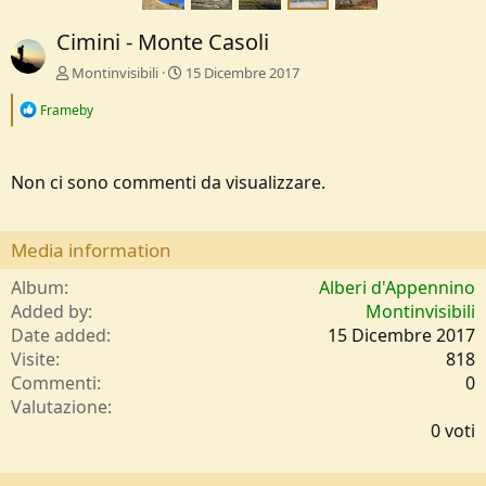
Cimini - Monte Casoli
Montinvisibili
15 Dicembre 2017
R
Frameby
e
a
c
t
Non ci sono commenti da visualizzare.
i
o
n
Media information
s
:
Album
Alberi d'Appennino
Added by
Montinvisibili
Date added
15 Dicembre 2017
Visite
818
Commenti
0
0
Valutazione
,
0 voti
0
0