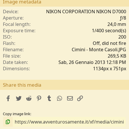
s
Image metadata
t
e
Device
NIKON CORPORATION NIKON D7000
l
Aperture
ƒ/8
l
Focal length
24,0 mm
e
Exposure time
1/400 second(s)
/
ISO
200
a
Flash
Off, did not fire
Filename
Cimini - Monte Casoli.JPG
File size
269,5 KB
Date taken
Sab, 26 Gennaio 2013 12:18 PM
Dimensions
1134px x 751px
Share this media
facebook
Twitter
Reddit
Pinterest
Tumblr
WhatsApp
e-mail
Link
Copy image link