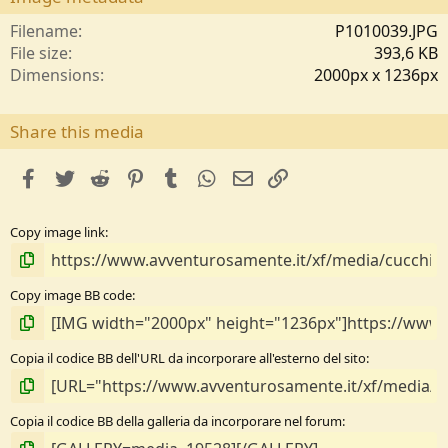
t
e
Filename
P1010039.JPG
l
File size
393,6 KB
l
Dimensions
2000px x 1236px
e
/
a
Share this media
facebook
Twitter
Reddit
Pinterest
Tumblr
WhatsApp
e-mail
Link
Copy image link
Copy image BB code
Copia il codice BB dell'URL da incorporare all'esterno del sito
Copia il codice BB della galleria da incorporare nel forum