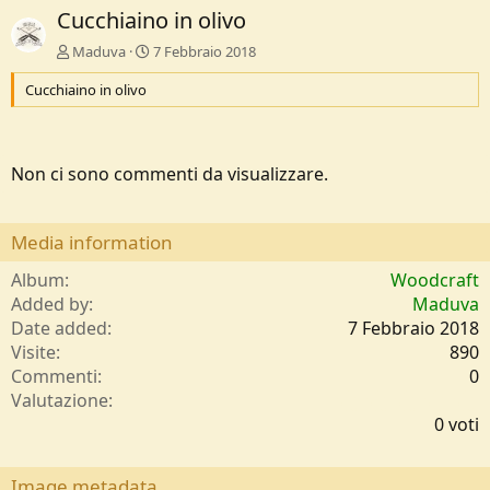
Cucchiaino in olivo
Maduva
7 Febbraio 2018
Cucchiaino in olivo
Non ci sono commenti da visualizzare.
Media information
Album
Woodcraft
Added by
Maduva
Date added
7 Febbraio 2018
Visite
890
Commenti
0
0
Valutazione
,
0 voti
0
0
s
Image metadata