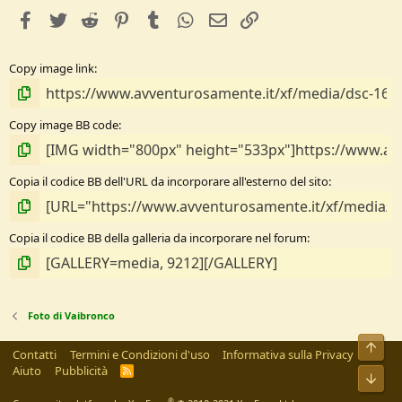
e
facebook
Twitter
Reddit
Pinterest
Tumblr
WhatsApp
e-mail
Link
l
l
e
Copy image link
/
a
Copy image BB code
Copia il codice BB dell'URL da incorporare all'esterno del sito
Copia il codice BB della galleria da incorporare nel forum
Foto di Vaibronco
Alto
Contatti
Termini e Condizioni d'uso
Informativa sulla Privacy
Aiuto
Pubblicità
R
Bass
S
S
®