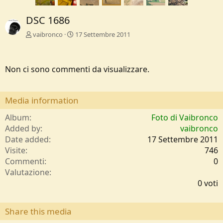
DSC 1686
vaibronco
17 Settembre 2011
Non ci sono commenti da visualizzare.
Media information
Album
Foto di Vaibronco
Added by
vaibronco
Date added
17 Settembre 2011
Visite
746
Commenti
0
0
Valutazione
,
0 voti
0
0
s
Share this media
t