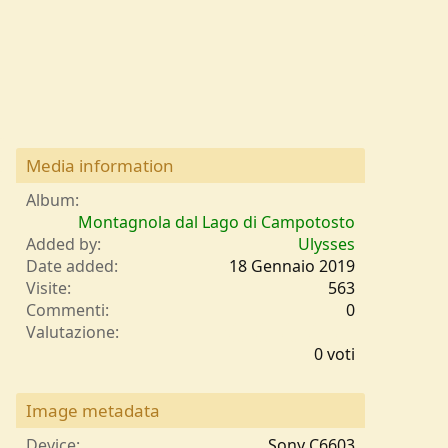
Media information
Album
Montagnola dal Lago di Campotosto
Added by
Ulysses
Date added
18 Gennaio 2019
Visite
563
Commenti
0
0
Valutazione
,
0 voti
0
0
s
Image metadata
t
e
Device
Sony C6603