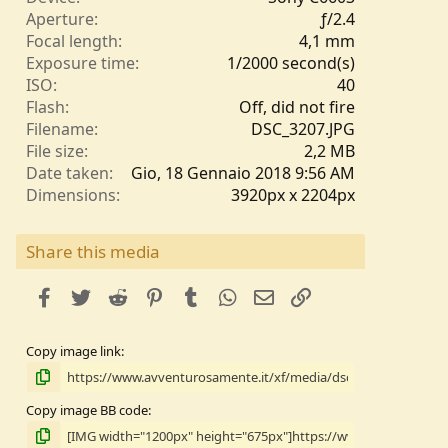
l
Aperture
ƒ/2.4
l
Focal length
4,1 mm
e
Exposure time
1/2000 second(s)
/
ISO
40
a
Flash
Off, did not fire
Filename
DSC_3207.JPG
File size
2,2 MB
Date taken
Gio, 18 Gennaio 2018 9:56 AM
Dimensions
3920px x 2204px
Share this media
facebook
Twitter
Reddit
Pinterest
Tumblr
WhatsApp
e-mail
Link
Copy image link
Copy image BB code