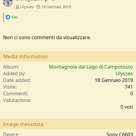
Ulysses
18 Gennaio 2019
R
Siec
e
a
c
t
Non ci sono commenti da visualizzare.
i
o
n
Media information
s
:
Album
Montagnola dal Lago di Campotosto
Added by
Ulysses
Date added
18 Gennaio 2019
Visite
741
Commenti
0
0
Valutazione
,
0 voti
0
0
s
Image metadata
t
e
Device
Sony C6603