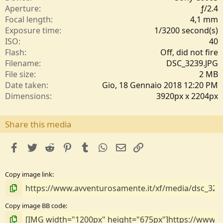
l
Aperture
ƒ/2.4
l
Focal length
4,1 mm
e
Exposure time
1/3200 second(s)
/
ISO
40
a
Flash
Off, did not fire
Filename
DSC_3239.JPG
File size
2 MB
Date taken
Gio, 18 Gennaio 2018 12:20 PM
Dimensions
3920px x 2204px
Share this media
facebook
Twitter
Reddit
Pinterest
Tumblr
WhatsApp
e-mail
Link
Copy image link
Copy image BB code