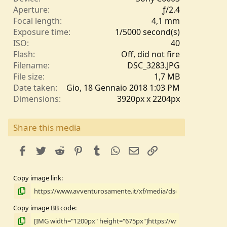
l
Aperture
ƒ/2.4
l
Focal length
4,1 mm
e
Exposure time
1/5000 second(s)
/
ISO
40
a
Flash
Off, did not fire
Filename
DSC_3283.JPG
File size
1,7 MB
Date taken
Gio, 18 Gennaio 2018 1:03 PM
Dimensions
3920px x 2204px
Share this media
facebook
Twitter
Reddit
Pinterest
Tumblr
WhatsApp
e-mail
Link
Copy image link
Copy image BB code