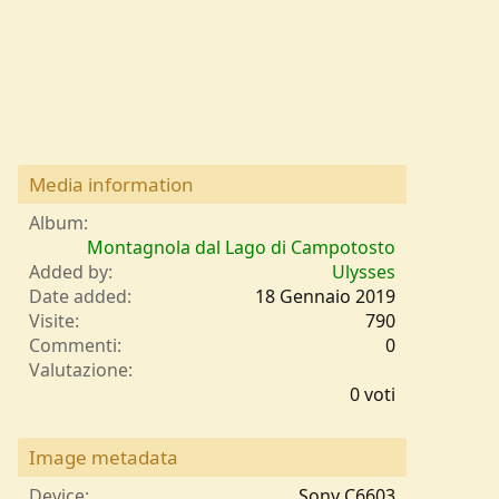
Media information
Album
Montagnola dal Lago di Campotosto
Added by
Ulysses
Date added
18 Gennaio 2019
Visite
790
Commenti
0
0
Valutazione
,
0 voti
0
0
s
Image metadata
t
e
Device
Sony C6603