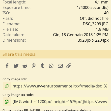
l
Focal length
4,1 mm
e
Exposure time
1/4000 second(s)
/
ISO
40
a
Flash
Off, did not fire
Filename
DSC_3299.JPG
File size
1,8 MB
Date taken
Gio, 18 Gennaio 2018 1:25 PM
Dimensions
3920px x 2204px
Share this media
facebook
Twitter
Reddit
Pinterest
Tumblr
WhatsApp
e-mail
Link
Copy image link
Copy image BB code
Copia il codice BB dell'URL da incorporare all'esterno del sito