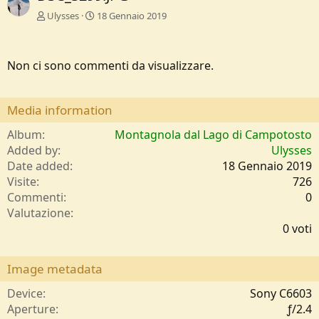
Ulysses
18 Gennaio 2019
Non ci sono commenti da visualizzare.
Media information
Album
Montagnola dal Lago di Campotosto
Added by
Ulysses
Date added
18 Gennaio 2019
Visite
726
Commenti
0
0
Valutazione
,
0 voti
0
0
s
Image metadata
t
e
Device
Sony C6603
l
Aperture
ƒ/2.4