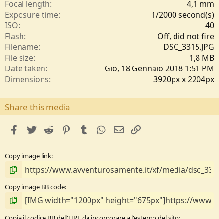
l
Focal length
4,1 mm
e
Exposure time
1/2000 second(s)
/
ISO
40
a
Flash
Off, did not fire
Filename
DSC_3315.JPG
File size
1,8 MB
Date taken
Gio, 18 Gennaio 2018 1:51 PM
Dimensions
3920px x 2204px
Share this media
facebook
Twitter
Reddit
Pinterest
Tumblr
WhatsApp
e-mail
Link
Copy image link
Copy image BB code
Copia il codice BB dell'URL da incorporare all'esterno del sito