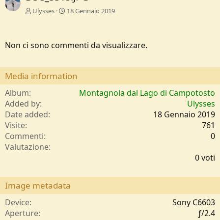
Ulysses
18 Gennaio 2019
Non ci sono commenti da visualizzare.
Media information
Album
Montagnola dal Lago di Campotosto
Added by
Ulysses
Date added
18 Gennaio 2019
Visite
761
Commenti
0
0
Valutazione
,
0 voti
0
0
s
Image metadata
t
e
Device
Sony C6603
l
Aperture
ƒ/2.4