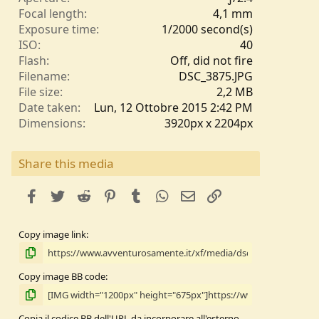
l
Focal length
4,1 mm
e
Exposure time
1/2000 second(s)
/
ISO
40
a
Flash
Off, did not fire
Filename
DSC_3875.JPG
File size
2,2 MB
Date taken
Lun, 12 Ottobre 2015 2:42 PM
Dimensions
3920px x 2204px
Share this media
facebook
Twitter
Reddit
Pinterest
Tumblr
WhatsApp
e-mail
Link
Copy image link
Copy image BB code
Copia il codice BB dell'URL da incorporare all'esterno