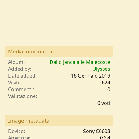
Media information
Album
Dallo Jenca alle Malecoste
Added by
Ulysses
Date added
16 Gennaio 2019
Visite
624
Commenti
0
0
Valutazione
,
0 voti
0
0
s
Image metadata
t
e
Device
Sony C6603
l
Aperture
ƒ/2.4