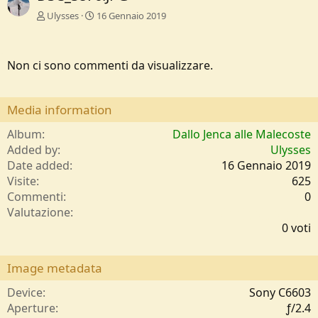
Ulysses
16 Gennaio 2019
Non ci sono commenti da visualizzare.
Media information
Album
Dallo Jenca alle Malecoste
Added by
Ulysses
Date added
16 Gennaio 2019
Visite
625
Commenti
0
0
Valutazione
,
0 voti
0
0
s
Image metadata
t
e
Device
Sony C6603
l
Aperture
ƒ/2.4