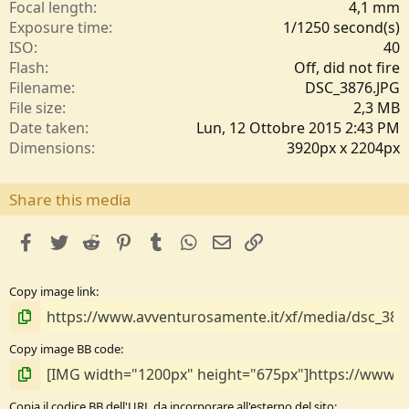
l
Focal length
4,1 mm
e
Exposure time
1/1250 second(s)
/
ISO
40
a
Flash
Off, did not fire
Filename
DSC_3876.JPG
File size
2,3 MB
Date taken
Lun, 12 Ottobre 2015 2:43 PM
Dimensions
3920px x 2204px
Share this media
facebook
Twitter
Reddit
Pinterest
Tumblr
WhatsApp
e-mail
Link
Copy image link
Copy image BB code
Copia il codice BB dell'URL da incorporare all'esterno del sito