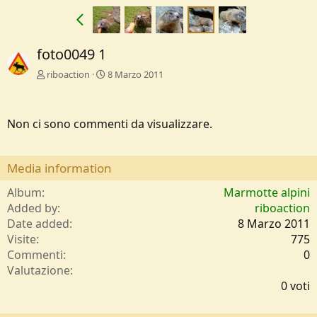
foto0049 1
riboaction
8 Marzo 2011
Non ci sono commenti da visualizzare.
Media information
Album
Marmotte alpini
Added by
riboaction
Date added
8 Marzo 2011
Visite
775
Commenti
0
0
Valutazione
,
0 voti
0
0