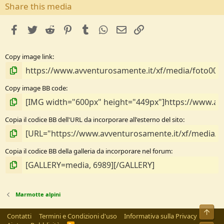
s
Share this media
t
e
facebook
Twitter
Reddit
Pinterest
Tumblr
WhatsApp
e-mail
Link
l
l
e
Copy image link
/
a
Copy image BB code
Copia il codice BB dell'URL da incorporare all'esterno del sito
Copia il codice BB della galleria da incorporare nel forum
Marmotte alpini
Alto
Contatti
Termini e Condizioni d'uso
Informativa sulla Privacy