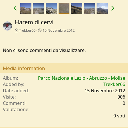
Harem di cervi
Trekker66
15 Novembre 2012
Non ci sono commenti da visualizzare.
Media information
Album
Parco Nazionale Lazio - Abruzzo - Molise
Added by
Trekker66
Date added
15 Novembre 2012
Visite
906
Commenti
0
0
Valutazione
,
0 voti
0
0