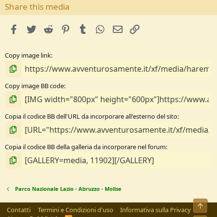
s
Share this media
t
e
facebook
Twitter
Reddit
Pinterest
Tumblr
WhatsApp
e-mail
Link
l
l
e
Copy image link
/
a
Copy image BB code
Copia il codice BB dell'URL da incorporare all'esterno del sito
Copia il codice BB della galleria da incorporare nel forum
Parco Nazionale Lazio - Abruzzo - Molise
Alto
Contatti
Termini e Condizioni d'uso
Informativa sulla Privacy