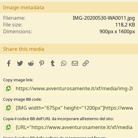
0
s
Image metadata
t
e
Filename
IMG-20200530-WA0011.jpg
l
File size
118,2 KB
l
Dimensions
900px x 1600px
e
/
a
Share this media
facebook
Twitter
Reddit
Pinterest
Tumblr
WhatsApp
e-mail
Link
Copy image link
Copy image BB code
Copia il codice BB dell'URL da incorporare all'esterno del sito