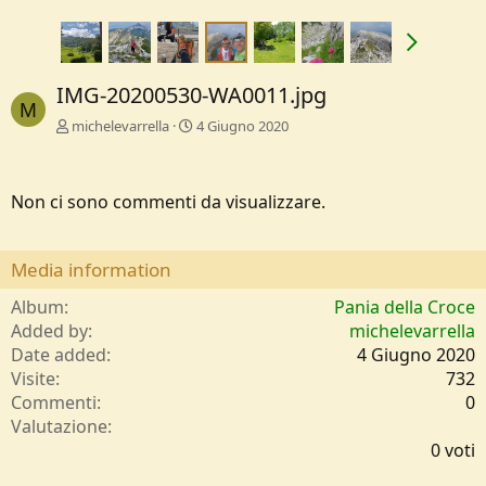
IMG-20200530-WA0011.jpg
M
michelevarrella
4 Giugno 2020
Non ci sono commenti da visualizzare.
Media information
Album
Pania della Croce
Added by
michelevarrella
Date added
4 Giugno 2020
Visite
732
Commenti
0
0
Valutazione
,
0 voti
0