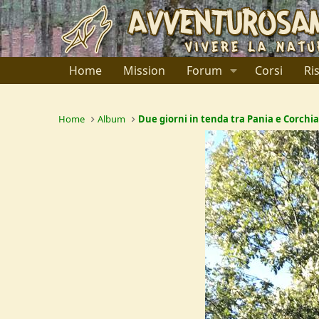
Home
Mission
Forum
Corsi
Ri
Home
Album
Due giorni in tenda tra Pania e Corchi