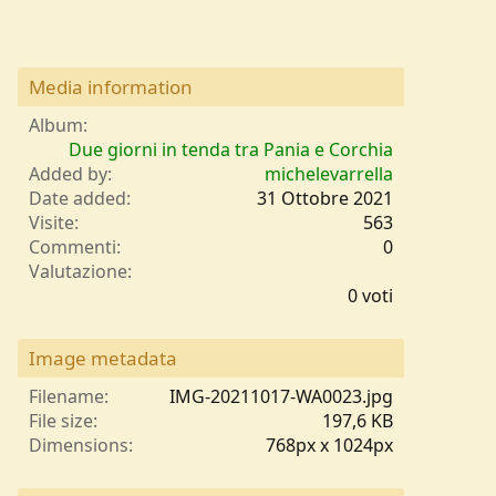
Media information
Album
Due giorni in tenda tra Pania e Corchia
Added by
michelevarrella
Date added
31 Ottobre 2021
Visite
563
Commenti
0
0
Valutazione
,
0 voti
0
0
s
Image metadata
t
e
Filename
IMG-20211017-WA0023.jpg
l
File size
197,6 KB
l
Dimensions
768px x 1024px
e
/