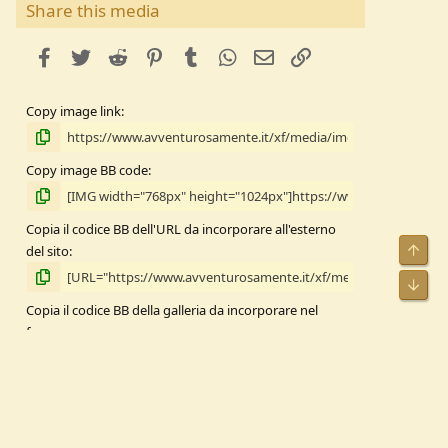
a
Share this media
facebook
Twitter
Reddit
Pinterest
Tumblr
WhatsApp
e-mail
Link
Copy image link
Copy image BB code
Copia il codice BB dell'URL da incorporare all'esterno
Alto
del sito
Bass
Copia il codice BB della galleria da incorporare nel
forum