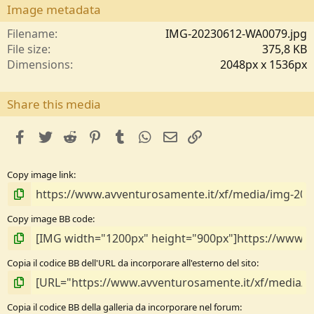
s
Image metadata
t
e
Filename
IMG-20230612-WA0079.jpg
l
File size
375,8 KB
l
Dimensions
2048px x 1536px
e
/
a
Share this media
facebook
Twitter
Reddit
Pinterest
Tumblr
WhatsApp
e-mail
Link
Copy image link
Copy image BB code
Copia il codice BB dell'URL da incorporare all'esterno del sito
Copia il codice BB della galleria da incorporare nel forum