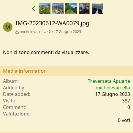
IMG-20230612-WA0079.jpg
M
michelevarrella
17 Giugno 2023
Non ci sono commenti da visualizzare.
Media information
Album
Traversata Apuane
Added by
michelevarrella
Date added
17 Giugno 2023
Visite
387
Commenti
0
0
Valutazione
,
0 voti
0
0