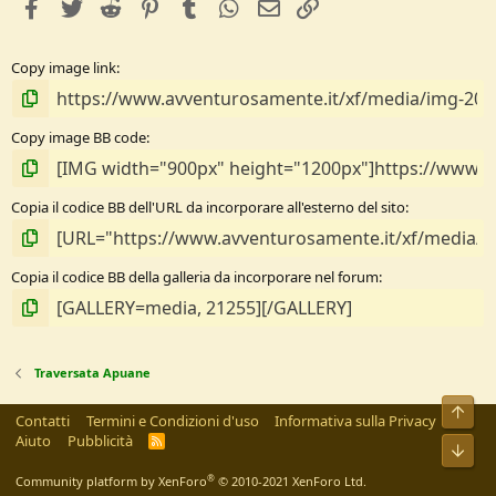
facebook
Twitter
Reddit
Pinterest
Tumblr
WhatsApp
e-mail
Link
Copy image link
Copy image BB code
Copia il codice BB dell'URL da incorporare all'esterno del sito
Copia il codice BB della galleria da incorporare nel forum
Traversata Apuane
Alto
Contatti
Termini e Condizioni d'uso
Informativa sulla Privacy
Aiuto
Pubblicità
R
Bass
S
S
®
Community platform by XenForo
© 2010-2021 XenForo Ltd.