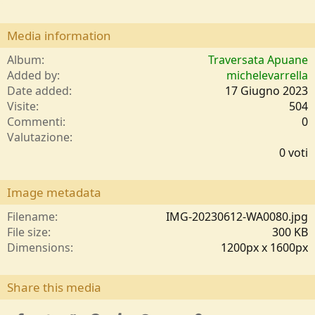
Media information
Album
Traversata Apuane
Added by
michelevarrella
Date added
17 Giugno 2023
Visite
504
Commenti
0
0
Valutazione
,
0 voti
0
0
s
Image metadata
t
e
Filename
IMG-20230612-WA0080.jpg
l
File size
300 KB
l
Dimensions
1200px x 1600px
e
/
a
Share this media