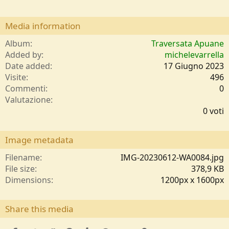
Media information
Album
Traversata Apuane
Added by
michelevarrella
Date added
17 Giugno 2023
Visite
496
Commenti
0
0
Valutazione
,
0 voti
0
0
s
Image metadata
t
e
Filename
IMG-20230612-WA0084.jpg
l
File size
378,9 KB
l
Dimensions
1200px x 1600px
e
/
a
Share this media