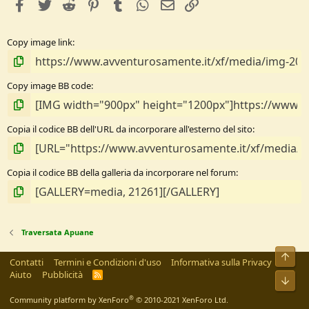
facebook
Twitter
Reddit
Pinterest
Tumblr
WhatsApp
e-mail
Link
Copy image link
Copy image BB code
Copia il codice BB dell'URL da incorporare all'esterno del sito
Copia il codice BB della galleria da incorporare nel forum
Traversata Apuane
Alto
Contatti
Termini e Condizioni d'uso
Informativa sulla Privacy
Aiuto
Pubblicità
R
Bass
S
S
®
Community platform by XenForo
© 2010-2021 XenForo Ltd.