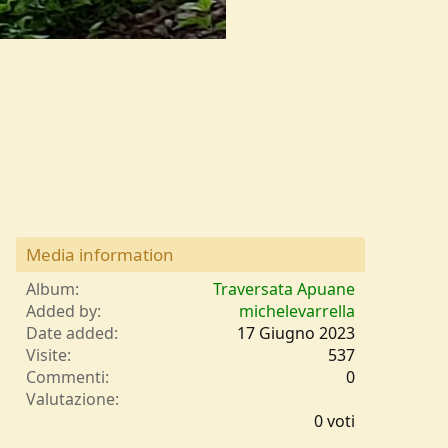
Media information
Album
Traversata Apuane
Added by
michelevarrella
Date added
17 Giugno 2023
Visite
537
Commenti
0
0
Valutazione
,
0 voti
0