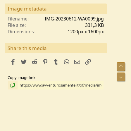
0
s
Image metadata
t
e
Filename
IMG-20230612-WA0099.jpg
l
File size
331,3 KB
l
Dimensions
1200px x 1600px
e
/
a
Share this media
facebook
Twitter
Reddit
Pinterest
Tumblr
WhatsApp
e-mail
Link
Alto
Bass
Copy image link
Copy image BB code
Copia il codice BB dell'URL da incorporare all'esterno
del sito