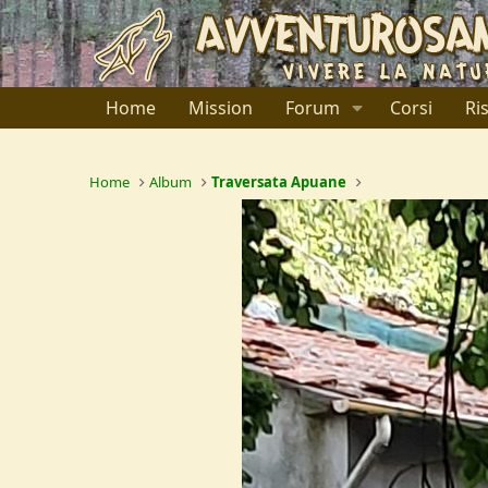
Home
Mission
Forum
Corsi
Ri
Home
Album
Traversata Apuane