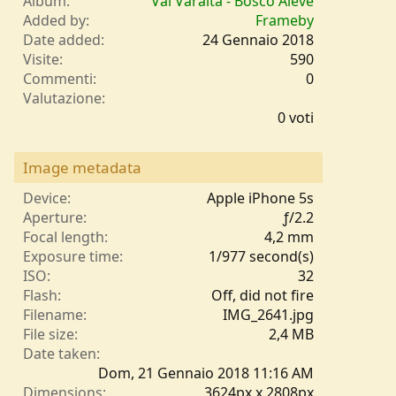
Album
Val Varaita - Bosco Alevè
Added by
Frameby
Date added
24 Gennaio 2018
Visite
590
Commenti
0
0
Valutazione
,
0 voti
0
0
s
Image metadata
t
e
Device
Apple iPhone 5s
l
Aperture
ƒ/2.2
l
Focal length
4,2 mm
e
Exposure time
1/977 second(s)
/
ISO
32
a
Flash
Off, did not fire
Filename
IMG_2641.jpg
File size
2,4 MB
Date taken
Dom, 21 Gennaio 2018 11:16 AM
Dimensions
3624px x 2808px