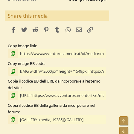
Share this media
facebook
Twitter
Reddit
Pinterest
Tumblr
WhatsApp
e-mail
Link
Copy image link
Copy image BB code
Copia il codice BB dell'URL da incorporare all'esterno
del sito
Copia il codice BB della galleria da incorporare nel
forum
Alto
Bass