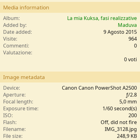
Media information
Album
La mia Kuksa, fasi realizzative
Added by
Maduva
Date added
9 Agosto 2015
Visite
964
Commenti
0
0
Valutazione
,
0 voti
0
0
s
Image metadata
t
e
Device
Canon Canon PowerShot A2500
l
Aperture
ƒ/2.8
l
Focal length
5,0 mm
e
Exposure time
1/60 second(s)
/
ISO
200
a
Flash
Off, did not fire
Filename
IMG_3128.jpg
File size
248,9 KB