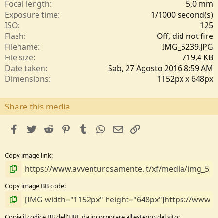
l
Focal length
5,0 mm
e
Exposure time
1/1000 second(s)
/
ISO
125
a
Flash
Off, did not fire
Filename
IMG_5239.JPG
File size
719,4 KB
Date taken
Sab, 27 Agosto 2016 8:59 AM
Dimensions
1152px x 648px
Share this media
facebook
Twitter
Reddit
Pinterest
Tumblr
WhatsApp
e-mail
Link
Copy image link
Copy image BB code
Copia il codice BB dell'URL da incorporare all'esterno del sito