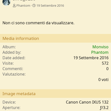
Phantom
19 Settembre 2016
Non ci sono commenti da visualizzare.
Media information
Album
Monviso
Added by
Phantom
Date added
19 Settembre 2016
Visite
572
Commenti
0
0
Valutazione
,
0 voti
0
0
s
Image metadata
t
e
Device
Canon Canon IXUS 132
l
Aperture
ƒ/3.2