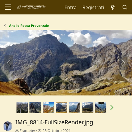
Entra
Registrati
Anello Rocca Provenzale
IMG_8814-FullSizeRender.jpg
Frameby
25 Ottobre 2021