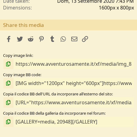
Date taken
Dom, 13 Settembre 2020 7:43 PM
/
Dimensions
1600px x 800px
a
Share this media
facebook
Twitter
Reddit
Pinterest
Tumblr
WhatsApp
e-mail
Link
Copy image link
Copy image BB code
Copia il codice BB dell'URL da incorporare all'esterno del sito
Copia il codice BB della galleria da incorporare nel forum