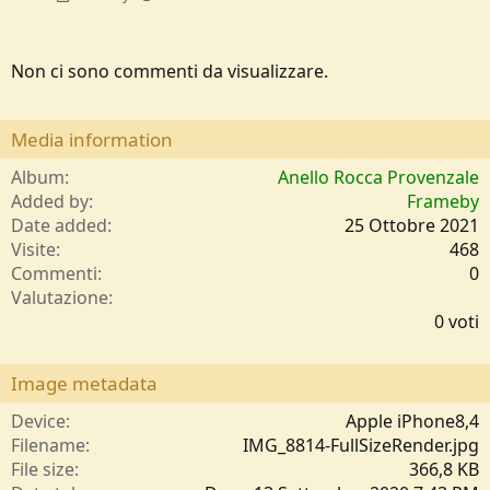
Non ci sono commenti da visualizzare.
Media information
Album
Anello Rocca Provenzale
Added by
Frameby
Date added
25 Ottobre 2021
Visite
468
Commenti
0
0
Valutazione
,
0 voti
0
0
s
Image metadata
t
e
Device
Apple iPhone8,4
l
Filename
IMG_8814-FullSizeRender.jpg
l
File size
366,8 KB
e