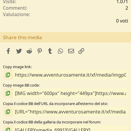
Visite
1.071
Commenti
2
0
Valutazione
,
0 voti
0
0
s
Share this media
t
e
facebook
Twitter
Reddit
Pinterest
Tumblr
WhatsApp
e-mail
Link
l
l
e
Copy image link
/
a
Copy image BB code
Copia il codice BB dell'URL da incorporare all'esterno del sito
Copia il codice BB della galleria da incorporare nel forum