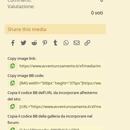
Commenti
0
0
Valutazione
,
0 voti
0
0
s
Share this media
t
e
facebook
Twitter
Reddit
Pinterest
Tumblr
WhatsApp
e-mail
Link
l
l
e
Copy image link
/
a
Copy image BB code
Copia il codice BB dell'URL da incorporare all'esterno
del sito
Copia il codice BB della galleria da incorporare nel
forum