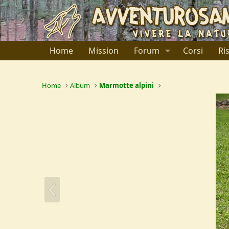
Home
Mission
Forum
Corsi
Ri
Home
Album
Marmotte alpini