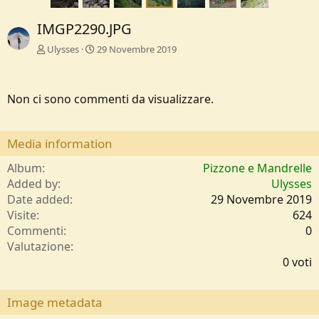
IMGP2290.JPG
Ulysses
29 Novembre 2019
Non ci sono commenti da visualizzare.
Media information
Album
Pizzone e Mandrelle
Added by
Ulysses
Date added
29 Novembre 2019
Visite
624
Commenti
0
0
Valutazione
,
0 voti
0
0
s
Image metadata
t