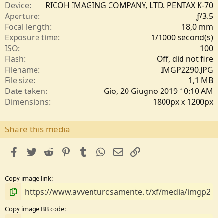
e
Device
RICOH IMAGING COMPANY, LTD. PENTAX K-70
l
Aperture
ƒ/3.5
l
Focal length
18,0 mm
e
Exposure time
1/1000 second(s)
/
ISO
100
a
Flash
Off, did not fire
Filename
IMGP2290.JPG
File size
1,1 MB
Date taken
Gio, 20 Giugno 2019 10:10 AM
Dimensions
1800px x 1200px
Share this media
facebook
Twitter
Reddit
Pinterest
Tumblr
WhatsApp
e-mail
Link
Copy image link
Copy image BB code