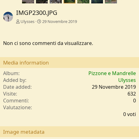
IMGP2300.JPG
Ulysses
29 Novembre 2019
Non ci sono commenti da visualizzare.
Media information
Album
Pizzone e Mandrelle
Added by
Ulysses
Date added
29 Novembre 2019
Visite
632
Commenti
0
0
Valutazione
,
0 voti
0
0
s
Image metadata
t