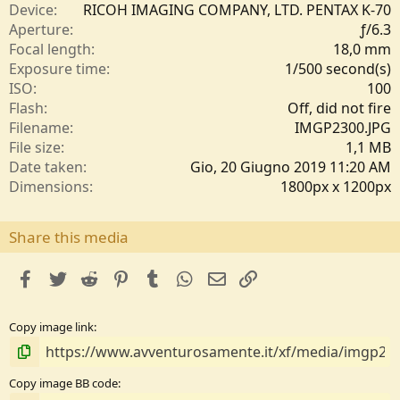
e
Device
RICOH IMAGING COMPANY, LTD. PENTAX K-70
l
Aperture
ƒ/6.3
l
Focal length
18,0 mm
e
Exposure time
1/500 second(s)
/
ISO
100
a
Flash
Off, did not fire
Filename
IMGP2300.JPG
File size
1,1 MB
Date taken
Gio, 20 Giugno 2019 11:20 AM
Dimensions
1800px x 1200px
Share this media
facebook
Twitter
Reddit
Pinterest
Tumblr
WhatsApp
e-mail
Link
Copy image link
Copy image BB code