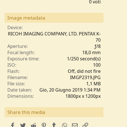
,
0 voti
0
0
s
Image metadata
t
e
Device
l
RICOH IMAGING COMPANY, LTD. PENTAX K-
l
70
e
Aperture
ƒ/8
/
Focal length
18,0 mm
a
Exposure time
1/250 second(s)
ISO
100
Flash
Off, did not fire
Filename
IMGP2319.JPG
File size
1,1 MB
Date taken
Gio, 20 Giugno 2019 1:34 PM
Dimensions
1800px x 1200px
Share this media
facebook
Twitter
Reddit
Pinterest
Tumblr
WhatsApp
e-mail
Link