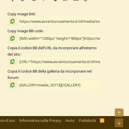
Copy image link
Copy image BB code
Copia il codice BB dell'URL da incorporare all'esterno
del sito
Copia il codice BB della galleria da incorporare nel
forum
Alto
oni d'uso
Informativa sulla Privacy
Aiuto
Pubblicità
R
Bass
S
S