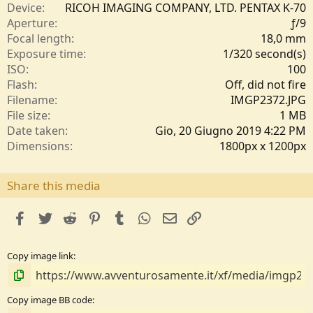
e
Device
RICOH IMAGING COMPANY, LTD. PENTAX K-70
l
Aperture
ƒ/9
l
Focal length
18,0 mm
e
Exposure time
1/320 second(s)
/
ISO
100
a
Flash
Off, did not fire
Filename
IMGP2372.JPG
File size
1 MB
Date taken
Gio, 20 Giugno 2019 4:22 PM
Dimensions
1800px x 1200px
Share this media
facebook
Twitter
Reddit
Pinterest
Tumblr
WhatsApp
e-mail
Link
Copy image link
Copy image BB code