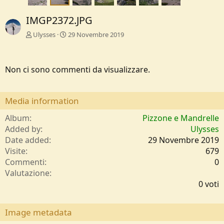
IMGP2372.JPG
Ulysses
29 Novembre 2019
Non ci sono commenti da visualizzare.
Media information
Album
Pizzone e Mandrelle
Added by
Ulysses
Date added
29 Novembre 2019
Visite
679
Commenti
0
0
Valutazione
,
0 voti
0
0
s
Image metadata
t