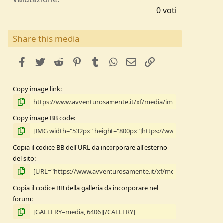
,
0 voti
0
0
s
Share this media
t
e
facebook
Twitter
Reddit
Pinterest
Tumblr
WhatsApp
e-mail
Link
l
l
e
Copy image link
/
a
Copy image BB code
Copia il codice BB dell'URL da incorporare all'esterno
del sito
Copia il codice BB della galleria da incorporare nel
forum