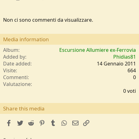
Non ci sono commenti da visualizzare.
Media information
Album
Escursione Allumiere ex-Ferrovia
Added by
Phidias81
Date added
14 Gennaio 2011
Visite
664
Commenti
0
0
Valutazione
,
0 voti
0
0
s
Share this media
t
e
facebook
Twitter
Reddit
Pinterest
Tumblr
WhatsApp
e-mail
Link
l
l
e