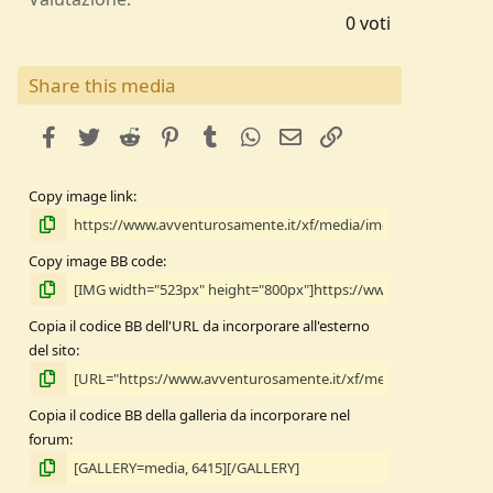
,
0 voti
0
0
s
Share this media
t
e
facebook
Twitter
Reddit
Pinterest
Tumblr
WhatsApp
e-mail
Link
l
l
e
Copy image link
/
a
Copy image BB code
Copia il codice BB dell'URL da incorporare all'esterno
del sito
Copia il codice BB della galleria da incorporare nel
forum