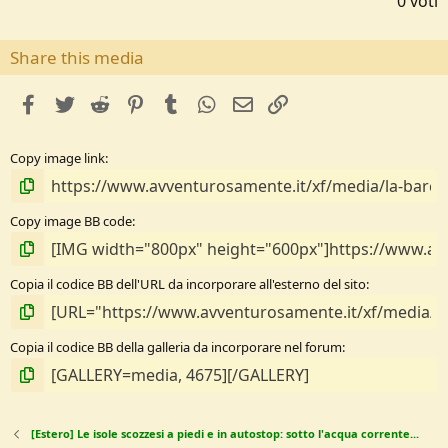
0 voti
0
0
s
Share this media
t
e
facebook
Twitter
Reddit
Pinterest
Tumblr
WhatsApp
e-mail
Link
l
l
e
Copy image link
/
a
Copy image BB code
Copia il codice BB dell'URL da incorporare all'esterno del sito
Copia il codice BB della galleria da incorporare nel forum
[Estero] Le isole scozzesi a piedi e in autostop: sotto l'acqua corrente...