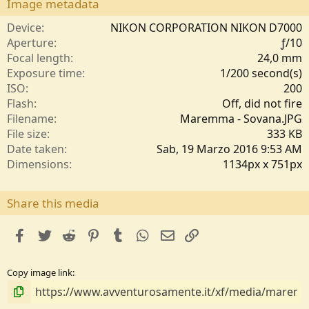
s
Image metadata
t
e
Device
NIKON CORPORATION NIKON D7000
l
Aperture
ƒ/10
l
Focal length
24,0 mm
e
Exposure time
1/200 second(s)
/
ISO
200
a
Flash
Off, did not fire
Filename
Maremma - Sovana.JPG
File size
333 KB
Date taken
Sab, 19 Marzo 2016 9:53 AM
Dimensions
1134px x 751px
Share this media
facebook
Twitter
Reddit
Pinterest
Tumblr
WhatsApp
e-mail
Link
Copy image link