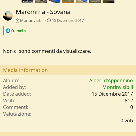
Maremma - Sovana
Montinvisibili
15 Dicembre 2017
R
Frameby
e
a
c
t
Non ci sono commenti da visualizzare.
i
o
n
Media information
s
:
Album
Alberi d'Appennino
Added by
Montinvisibili
Date added
15 Dicembre 2017
Visite
812
Commenti
0
0
Valutazione
,
0 voti
0
0