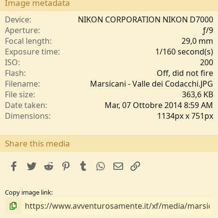
s
Image metadata
t
e
Device
NIKON CORPORATION NIKON D7000
l
Aperture
ƒ/9
l
Focal length
29,0 mm
e
Exposure time
1/160 second(s)
/
ISO
200
a
Flash
Off, did not fire
Filename
Marsicani - Valle dei Codacchi.JPG
File size
363,6 KB
Date taken
Mar, 07 Ottobre 2014 8:59 AM
Dimensions
1134px x 751px
Share this media
facebook
Twitter
Reddit
Pinterest
Tumblr
WhatsApp
e-mail
Link
Copy image link