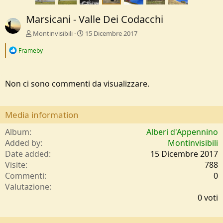
Marsicani - Valle Dei Codacchi
Montinvisibili
15 Dicembre 2017
R
Frameby
e
a
c
t
Non ci sono commenti da visualizzare.
i
o
n
Media information
s
:
Album
Alberi d'Appennino
Added by
Montinvisibili
Date added
15 Dicembre 2017
Visite
788
Commenti
0
0
Valutazione
,
0 voti
0
0