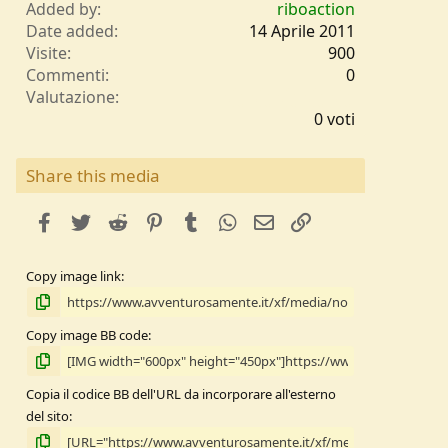
Added by
riboaction
Date added
14 Aprile 2011
Visite
900
Commenti
0
0
Valutazione
,
0 voti
0
0
s
Share this media
t
e
facebook
Twitter
Reddit
Pinterest
Tumblr
WhatsApp
e-mail
Link
l
l
e
Copy image link
/
a
Copy image BB code
Copia il codice BB dell'URL da incorporare all'esterno
del sito