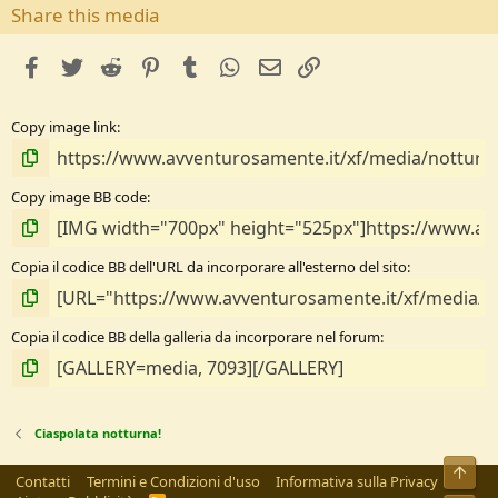
s
Share this media
t
e
facebook
Twitter
Reddit
Pinterest
Tumblr
WhatsApp
e-mail
Link
l
l
e
Copy image link
/
a
Copy image BB code
Copia il codice BB dell'URL da incorporare all'esterno del sito
Copia il codice BB della galleria da incorporare nel forum
Ciaspolata notturna!
Alto
Contatti
Termini e Condizioni d'uso
Informativa sulla Privacy