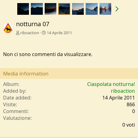
notturna 07
riboaction
14 Aprile 2011
Non ci sono commenti da visualizzare.
Media information
Album
Ciaspolata notturna!
Added by
riboaction
Date added
14 Aprile 2011
Visite
866
Commenti
0
0
Valutazione
,
0 voti
0
0