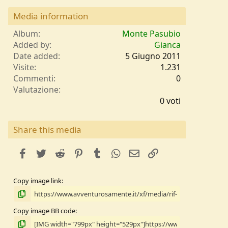
Media information
Album
Monte Pasubio
Added by
Gianca
Date added
5 Giugno 2011
Visite
1.231
Commenti
0
0
Valutazione
,
0 voti
0
0
s
Share this media
t
e
facebook
Twitter
Reddit
Pinterest
Tumblr
WhatsApp
e-mail
Link
l
l
e
Copy image link
/
a
Copy image BB code