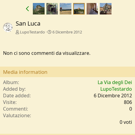
San Luca
LupoTestardo
6 Dicembre 2012
Non ci sono commenti da visualizzare.
Media information
Album
La Via degli Dei
Added by
LupoTestardo
Date added
6 Dicembre 2012
Visite
806
Commenti
0
0
Valutazione
,
0 voti
0
0