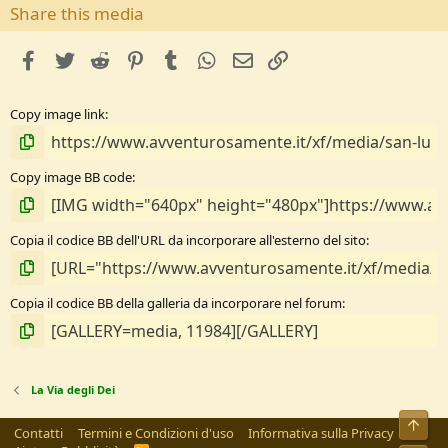
s
Share this media
t
e
facebook
Twitter
Reddit
Pinterest
Tumblr
WhatsApp
e-mail
Link
l
l
e
Copy image link
/
a
Copy image BB code
Copia il codice BB dell'URL da incorporare all'esterno del sito
Copia il codice BB della galleria da incorporare nel forum
La Via degli Dei
Alto
Contatti
Termini e Condizioni d'uso
Informativa sulla Privacy