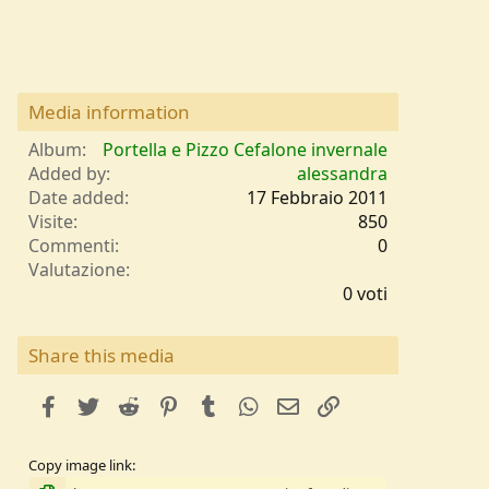
Media information
Album
Portella e Pizzo Cefalone invernale
Added by
alessandra
Date added
17 Febbraio 2011
Visite
850
Commenti
0
0
Valutazione
,
0 voti
0
0
s
Share this media
t
e
facebook
Twitter
Reddit
Pinterest
Tumblr
WhatsApp
e-mail
Link
l
l
e
Copy image link
/