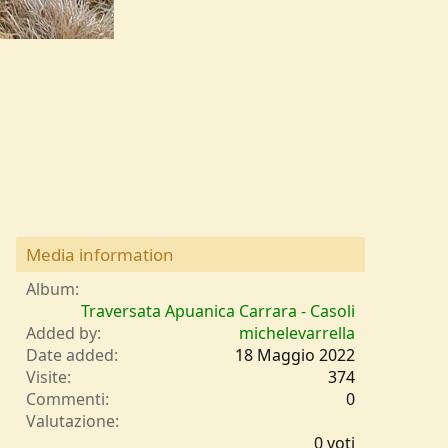
Media information
Album
Traversata Apuanica Carrara - Casoli
Added by
michelevarrella
Date added
18 Maggio 2022
Visite
374
Commenti
0
0
Valutazione
,
0 voti