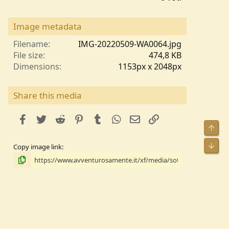
0
0
s
Image metadata
t
e
Filename
IMG-20220509-WA0064.jpg
l
File size
474,8 KB
l
Dimensions
1153px x 2048px
e
/
a
Share this media
facebook
Twitter
Reddit
Pinterest
Tumblr
WhatsApp
e-mail
Link
Alto
Bass
Copy image link
Copy image BB code
Copia il codice BB dell'URL da incorporare all'esterno
del sito