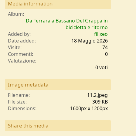
Media information
Album
Da Ferrara a Bassano Del Grappa in
bicicletta e ritorno
Added by
filixeo
Date added
18 Maggio 2026
Visite
74
Commenti
0
0
Valutazione
,
0 voti
0
0
s
Image metadata
t
e
Filename
11.2.jpeg
l
File size
309 KB
l
Dimensions
1600px x 1200px
e
/
a
Share this media