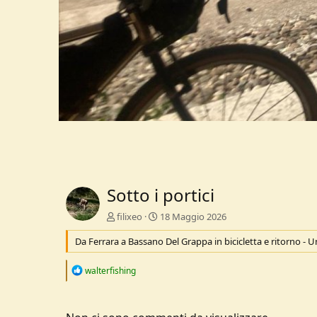
Sotto i portici
filixeo
18 Maggio 2026
Da Ferrara a Bassano Del Grappa in bicicletta e ritorno - U
R
walterfishing
e
a
c
t