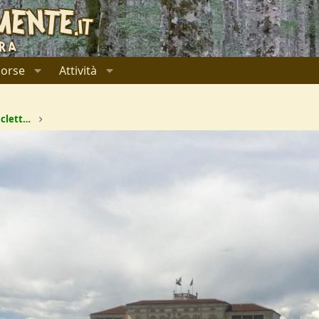
sorse
Attività
Da Ferrara a Bassano Del Grappa in bicicletta e ritorno