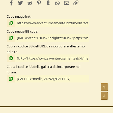
facebook
Twitter
Reddit
Pinterest
Tumblr
WhatsApp
e-mail
Link
Copy image link
Copy image BB code
Copia il codice BB dell'URL da incorporare all'esterno
del sito
Copia il codice BB della galleria da incorporare nel
forum
Alto
Bass
oni d'uso
Informativa sulla Privacy
Aiuto
Pubblicità
R