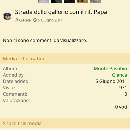
Strada delle gallerie con il rif. Papa
Gianca
5 Giugno 2011
Non ci sono commenti da visualizzare.
Media information
Album
Monte Pasubio
Added by
Gianca
Date added
5 Giugno 2011
Visite
971
Commenti
0
0
Valutazione
,
0 voti
0
0
s
Share this media
t