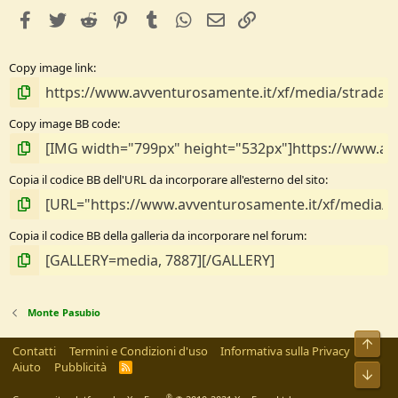
e
facebook
Twitter
Reddit
Pinterest
Tumblr
WhatsApp
e-mail
Link
l
l
e
Copy image link
/
a
Copy image BB code
Copia il codice BB dell'URL da incorporare all'esterno del sito
Copia il codice BB della galleria da incorporare nel forum
Monte Pasubio
Alto
Contatti
Termini e Condizioni d'uso
Informativa sulla Privacy
Aiuto
Pubblicità
R
Bass
S
S
®