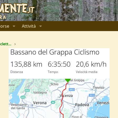
sorse
Attività
Da Ferrara a Bassano Del Grappa in bicicletta e ritorno