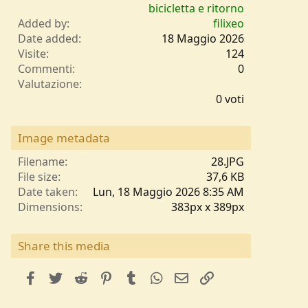
bicicletta e ritorno
Added by
filixeo
Date added
18 Maggio 2026
Visite
124
Commenti
0
0
Valutazione
,
0 voti
0
0
s
Image metadata
t
e
Filename
28.JPG
l
File size
37,6 KB
l
Date taken
Lun, 18 Maggio 2026 8:35 AM
e
Dimensions
383px x 389px
/
a
Share this media
facebook
Twitter
Reddit
Pinterest
Tumblr
WhatsApp
e-mail
Link