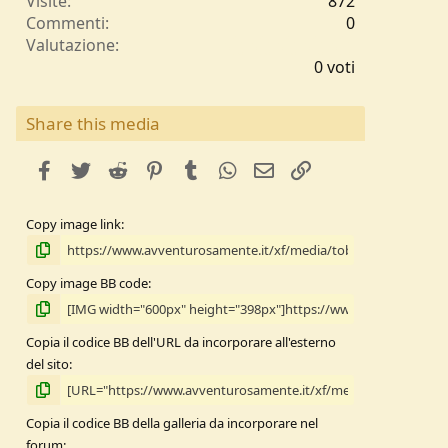
Visite
872
Commenti
0
0
Valutazione
,
0 voti
0
0
s
Share this media
t
e
facebook
Twitter
Reddit
Pinterest
Tumblr
WhatsApp
e-mail
Link
l
l
e
Copy image link
/
a
Copy image BB code
Copia il codice BB dell'URL da incorporare all'esterno
del sito
Copia il codice BB della galleria da incorporare nel
forum