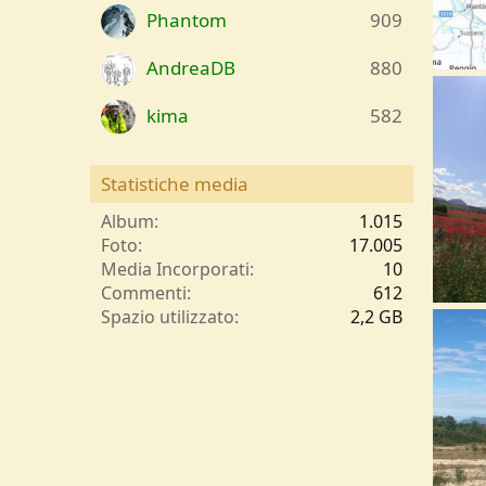
Phantom
909
AndreaDB
880
To
filixe
kima
582
0
Statistiche media
Album
1.015
Foto
17.005
Media Incorporati
10
Commenti
612
Molti p
Spazio utilizzato
2,2 GB
filixe
0