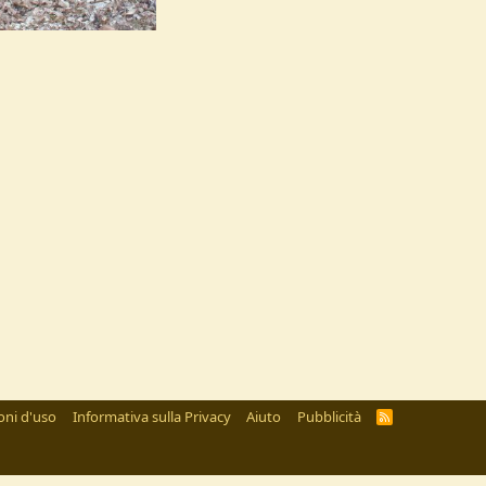
14 Ottobre 2012
oni d'uso
Informativa sulla Privacy
Aiuto
Pubblicità
R
S
S