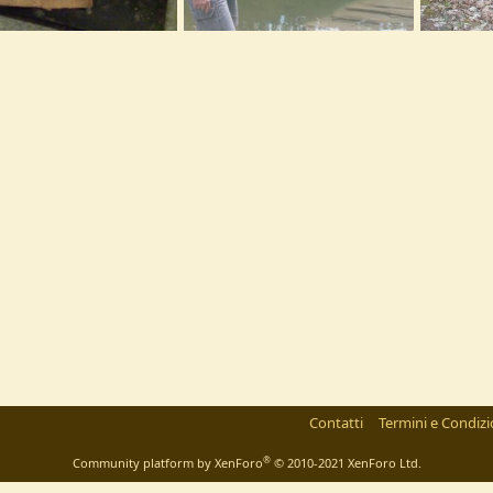
069
IMAG0037
P1010013
23 Ottobre 2012
flint
14 Ottobre 2012
flint
0
0
0
0
0
Contatti
Termini e Condizi
®
Community platform by XenForo
© 2010-2021 XenForo Ltd.