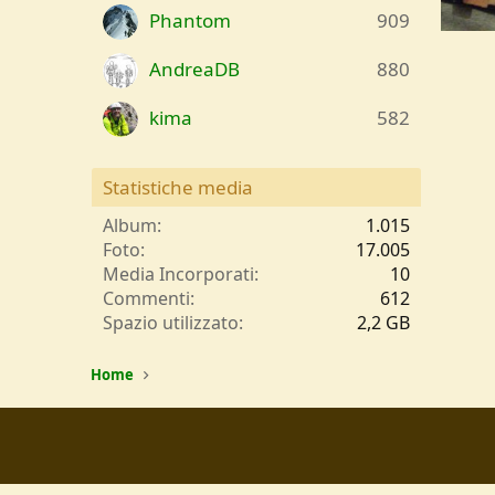
Phantom
909
SAM 0
flint
AndreaDB
880
0
kima
582
Statistiche media
Album
1.015
Foto
17.005
Media Incorporati
10
Commenti
612
Spazio utilizzato
2,2 GB
Home