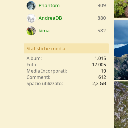
Phantom
909
AndreaDB
880
33 cen
Gian
kima
582
0
Statistiche media
Album
1.015
Foto
17.005
Media Incorporati
10
Commenti
612
29 cont
Spazio utilizzato
2,2 GB
Gian
0