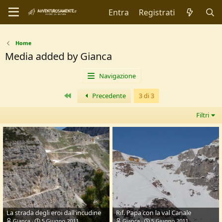
Entra
Registrati
Home
Media added by Gianca
Navigazione
Primo
Precedente
3 di 3
Filtri
La strada degli eroi dall'incudine
Rif. Papa con la val Canale
Gianca
5 Giugno 2011
Gianca
5 Giugno 2011