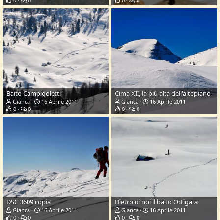
0
0
0
0
Baito Campigoletti
Cima XII, la più alta dell'altopiano
Gianca
16 Aprile 2011
Gianca
16 Aprile 2011
0
0
0
0
DSC 3609 copia
Dietro di noi il baito Ortigara
Gianca
16 Aprile 2011
Gianca
16 Aprile 2011
0
0
0
0