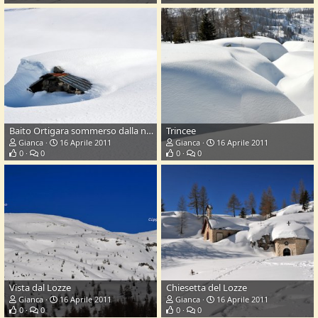
Baito Ortigara sommerso dalla neve
Trincee
Gianca
16 Aprile 2011
Gianca
16 Aprile 2011
0
0
0
0
Vista dal Lozze
Chiesetta del Lozze
Gianca
16 Aprile 2011
Gianca
16 Aprile 2011
0
0
0
0