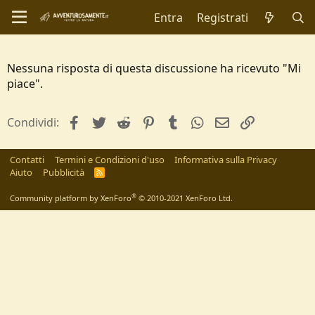
Entra
Registrati
Nessuna risposta di questa discussione ha ricevuto "Mi
piace".
facebook
Twitter
Reddit
Pinterest
Tumblr
WhatsApp
e-mail
Link
Condividi:
Contatti
Termini e Condizioni d'uso
Informativa sulla Privacy
Aiuto
Pubblicità
R
S
S
®
Community platform by XenForo
© 2010-2021 XenForo Ltd.