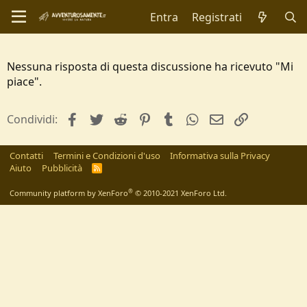
Entra
Registrati
Nessuna risposta di questa discussione ha ricevuto "Mi
piace".
facebook
Twitter
Reddit
Pinterest
Tumblr
WhatsApp
e-mail
Link
Condividi:
Contatti
Termini e Condizioni d'uso
Informativa sulla Privacy
Aiuto
Pubblicità
R
S
S
®
Community platform by XenForo
© 2010-2021 XenForo Ltd.